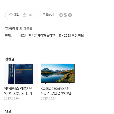
공감
구독하기
'제품리뷰'의 다른글
현재글
써코니 액손3: 가격과 스타일 비교 - 2023 최신 정보
관련글
헤라클레스 아르기닌
KQ85QC70AFXKR의
6000: 효능, 효과, 가격,
특징과 장단점 2023년
부작용, 후기
최신 삼성 QLED TV
2023.09.04
2023.09.04
모델
댓글