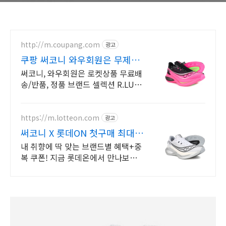
http://m.coupang.com
광고
쿠팡 써코니 와우회원은 무제한
무료배송
써코니, 와우회원은 로켓상품 무료배
송/반품, 정품 브랜드 셀렉션 R.LUX
입점. 꼭 필요한 제품은 쿠팡에서 더
저렴하게, 로켓배송으로 더 빠르게!
https://m.lotteon.com
광고
써코니 X 롯데ON 첫구매 최대 5
천원 혜택!
내 취향에 딱 맞는 브랜드별 혜택+중
복 쿠폰! 지금 롯데온에서 만나보세
요!