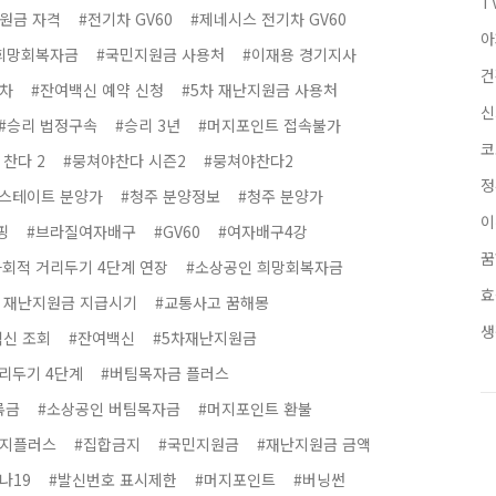
T
원금 자격
#전기차 GV60
#제네시스 전기차 GV60
아
 희망회복자금
#국민지원금 사용처
#이재용 경기지사
건
3차
#잔여백신 예약 신청
#5차 재난지원금 사용처
신
#승리 법정구속
#승리 3년
#머지포인트 접속불가
코
 찬다 2
#뭉쳐야찬다 시즌2
#뭉쳐야찬다2
정
힐스테이트 분양가
#청주 분양정보
#청주 분양가
이
핑
#브라질여자배구
#GV60
#여자배구4강
사회적 거리두기 4단계 연장
#소상공인 희망회복자금
차 재난지원금 지급시기
#교통사고 꿈해몽
생
백신 조회
#잔여백신
#5차재난지원금
리두기 4단계
#버팀목자금 플러스
록금
#소상공인 버팀목자금
#머지포인트 환불
머지플러스
#집합금지
#국민지원금
#재난지원금 금액
나19
#발신번호 표시제한
#머지포인트
#버닝썬