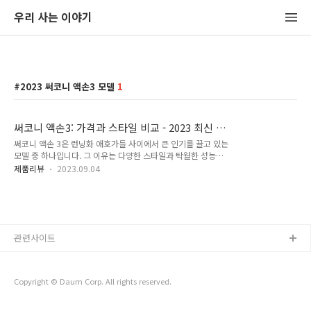
우리 사는 이야기
2023 써코니 액손3 모델
1
써코니 액손3: 가격과 스타일 비교 - 2023 최신 정
보
써코니 액손 3은 런닝화 애호가들 사이에서 큰 인기를 끌고 있는
모델 중 하나입니다. 그 이유는 다양한 스타일과 탁월한 성능을
제공하기 때문입니다. 이 글에서는 런닝화 선택 시 고려해야 할
제품리뷰
2023.09.04
중요한 요소들을 살펴보고, S20826-11과 S20826-12 두 가지
써코니 액손 3 모델을 비교 분석합니다. 또한, 다나와와 ABC
MART에서의 가격 차이를 확인하여 예산에 맞게 최상의 선택을
할 수 있도록 도와드리겠습니다. 이제 써코니 액손3 러닝화의 매
력과 성능을 자세히 알아보도록 하겠습니다. 1. 써코니 액손3 러
관련사이트
닝화 모델 소개 써코니 액손3 러닝화는 2023년 최신 트렌드를
반영한 제품으로, 러닝화 애호가들 사이에서 큰 인기를 끌고 있
습니다. 이 모델은 써코니의 전통과 현대적인 디자인이 결합된
제품으로,..
Copyright © Daum Corp. All rights reserved.