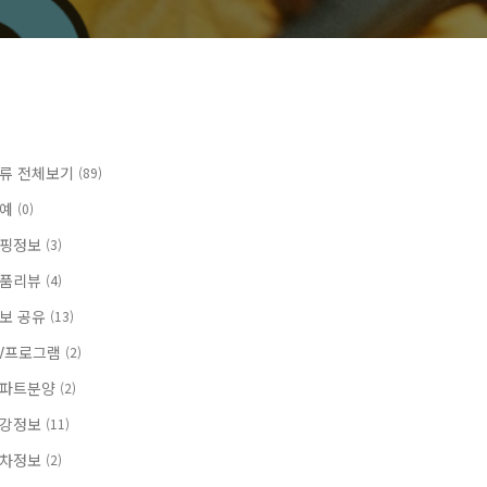
류 전체보기
(89)
연예
(0)
핑정보
(3)
품리뷰
(4)
보 공유
(13)
V프로그램
(2)
파트분양
(2)
강정보
(11)
차정보
(2)