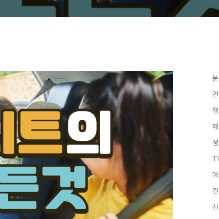
분
캠
제
정
T
아
건
신