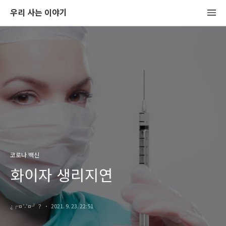
우리 사는 이야기
코로나 백신
화이자 생리지연
¿┌¤∵¤┘？
2021. 9. 23. 22:51