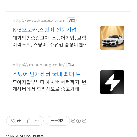
http://www.kb오토카.com
광고
K-B오토카,스팅어 전문기업
대기업인증중고차, 스팅어기업, 보험
이력조회, 스팅어, 주유권 증정이벤트
인증중고차 7만대이상! 찾아가는 홈
서비스! 낮은 할부이자율, 24시간실
매물전산연동
https://m.bunjang.co.kr/
광고
스팅어 번개장터 국내 최대 브랜
드 중고거래
무이자할부부터 캐시백 혜택까지, 번
개장터에서 합리적으로 중고거래 하
세요 전국 각지에서 올라오는 전국구
최다 상품 매일 10만 개 이상의 신규
상품 업로드
공감
구독하기
'이슈 이야기'의 다른글